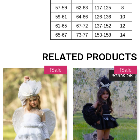
57-59
62-63
117-125
8
59-61
64-66
126-136
10
61-65
67-72
137-152
12
65-67
73-77
153-158
14
RELATED PRODUCTS
Sale!
Sale!
אזל מהמלאי